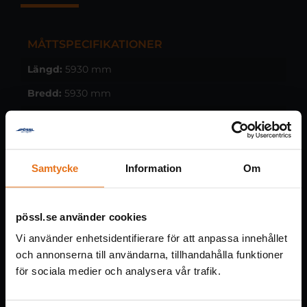
MÅTTSPECIFIKATIONER
Längd:
5930 mm
Bredd:
5930 mm
Höjd:
3100 mm
Hjulbas:
3665 mm
Innertakshöjd:
1900 mm
Samtycke
Information
Om
VIKT & LASTKAPACITET
pössl.se använder cookies
Totalvikt:
3500 kg
Vi använder enhetsidentifierare för att anpassa innehållet
Tjänstevikt:
3070 kg
och annonserna till användarna, tillhandahålla funktioner
Maxlast:
kg
för sociala medier och analysera vår trafik.
Släpvagnsvikt obroms.:
kg