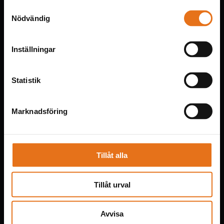
Släpvagnsvikt bromsat:
kg
Samtyckesval
Nödvändig
TEKNISK UTRUSTNING
Inställningar
Värmesystem:
Truma Combi D4E
Varmvattenberedare:
L
Statistik
Färskvattentank:
140 L
Spillvattentank:
90 L
Marknadsföring
230V- & USB uttag:
3 / 3 / 0
Kylskåpskapacitet (tot/frys):
92 / 8 L
Kylskåpstyp:
kompressor
Tillåt alla
INTERIÖR
Tillåt urval
Antal fönster i bostadsdel:
Säten / Bälten:
3 / 3
Avvisa