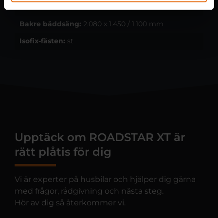
Bäddar:
2
Bakre bäddsäng:
2.080 x 1.450 / 1.100 mm
Isofix-fästen:
st
Upptäck om ROADSTAR XT är
rätt plåtis för dig
Vi är experter på husbilar och hjälper dig gärna
med frågor, rådgivning och nästa steg.
Hör av dig så återkommer vi.